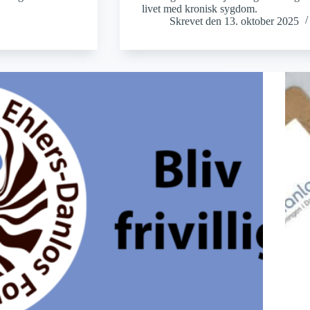
livet med kronisk sygdom.
Skrevet den
13. oktober 2025