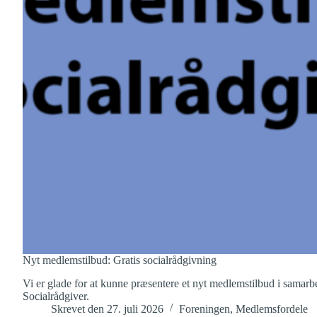
Nyt medlemstilbud: Gratis socialrådgivning
Vi er glade for at kunne præsentere et nyt medlemstilbud i samarb
Socialrådgiver.
Skrevet den
27. juli 2026
Foreningen
,
Medlemsfordele