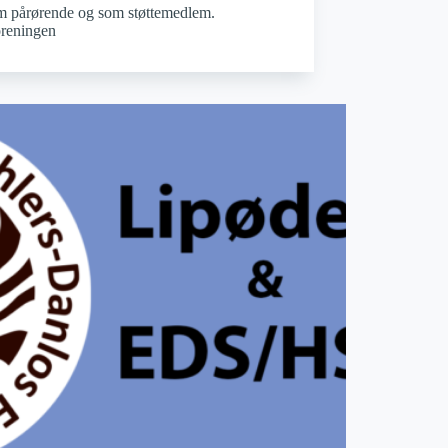
om pårørende og som støttemedlem.
reningen