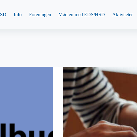
HSD
Info
Foreningen
Mød en med EDS/HSD
Aktiviteter