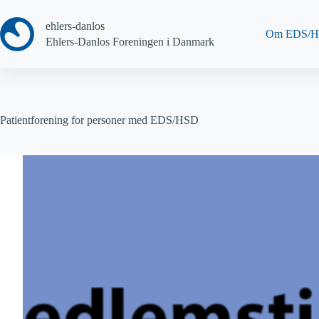
Fortsæt
til
ehlers-danlos
indhold
Om EDS/
Ehlers-Danlos Foreningen i Danmark
Patientforening for personer med EDS/HSD