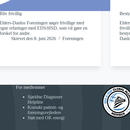
Bliv frivillig
Besty
Ehlers-Danlos Foreningen søger frivillige med
Ehler
egne erfaringer med EDS/HSD, som vil gøre en
frivil
forskel for andre.
besty
Skrevet den
8. juni 2026
Foreningen
Danlo
For medlemmer
Sjældne Diagnoser
Helpline
Kontakt patient- og
foreningsvejledere
Støt med OK energi