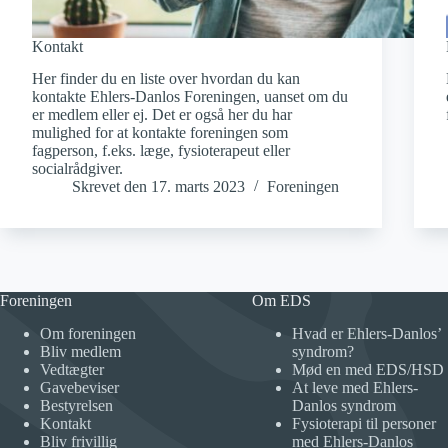
Kontakt
Her finder du en liste over hvordan du kan
kontakte Ehlers-Danlos Foreningen, uanset om du
er medlem eller ej. Det er også her du har
mulighed for at kontakte foreningen som
fagperson, f.eks. læge, fysioterapeut eller
socialrådgiver.
Skrevet den
17. marts 2023
Foreningen
Foreningen
Om EDS
Om foreningen
Hvad er Ehlers-Danlos’
Bliv medlem
syndrom?
Vedtægter
Mød en med EDS/HSD
Gavebeviser
At leve med Ehlers-
Bestyrelsen
Danlos syndrom
Kontakt
Fysioterapi til personer
Bliv frivillig
med Ehlers-Danlos