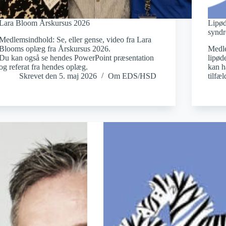
Lara Bloom Årskursus 2026
Lipø
synd
Medlemsindhold: Se, eller gense, video fra Lara
Blooms oplæg fra Årskursus 2026.
Medle
Du kan også se hendes PowerPoint præsentation
lipød
og referat fra hendes oplæg.
kan h
Skrevet den
5. maj 2026
Om EDS/HSD
tilfæ