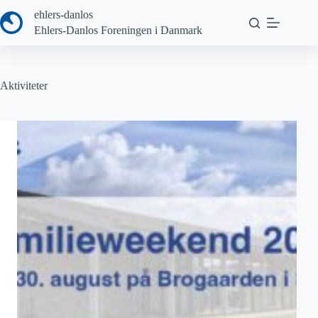
Fortsæt
ehlers-danlos
til
Ehlers-Danlos Foreningen i Danmark
indhold
Aktiviteter