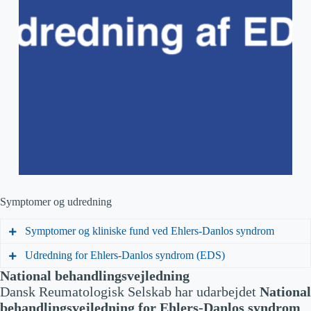
Symptomer og udredning
Symptomer og kliniske fund ved Ehlers-Danlos syndrom
Udredning for Ehlers-Danlos syndrom (EDS)
Kategori
Typiske fund
National behandlingsvejledning
Dansk Reumatologisk Selskab har udarbejdet
National
Overstrækbar, blød/fløjlsagti
Bekræftigels
Grupper
Henvisning
Regler
behandlingsvejledning for Ehlers-Danlos syndrom
g hud;
e