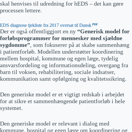
skal henvises til udredning for hEDS – det kan gøre
afragma);
processen lettere.
Komplikationer
organrupturer (især vaskulær
EDS:
arterier, livmoder, tarm)
EDS diagnose tjekliste fra 2017 oversat til Dansk
Der er også offentliggjort en ny
Generaliserede smertesyndro
“Generisk model for
mer;
forløbsprogrammer for mennesker med sjældne
autonom dysfunktion (fx PO
sygdomme”
, som fokuserer på at skabe sammenhæng
TS);
i patientforløb. Modellen understøtter koordinering
gastrointestinale symptomer;
mellem hospital, kommune og egen læge, tydelig
urinvejssymptomer; gynæko
ansvarsfordeling og informationsdeling, overgang fra
logiske
barn til voksen, rehabilitering, sociale indsatser,
symptomer; allergier; neurol
Hyppigere associerede tilsta
kommunikation samt opfølgning og kvalitetssikring.
ogiske
nde
symptomer (fx hovedpine, m
igræne);
Den generiske model er et vigtigt redskab i arbejdet
psykiske lidelser (angst,
depression);
for at sikre et sammenhængende patientforløb i hele
udviklingsforstyrrelser
systemet.
(ASD,
ADHD); nedsat følsomhed f
or
Den generiske model er relevant i dialog med
anæstetika
kommune, hospital og egen læge om koordinering og