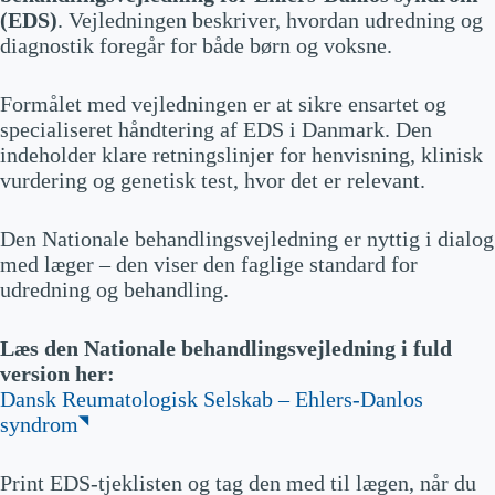
(EDS)
. Vejledningen beskriver, hvordan udredning og
tynd/skør hud (vaskulær typ
Center for
Må ikke
e);
diagnostik foregår for både børn og voksne.
Klinisk +
Sjældne
afvises uden
let til blå mærker og hæmato
genitisk test
Børn
Sygdomme
klar
mer;
(klassisk/vas
(Rigshospita
dokumentati
abnorm sårheling med cigare
Formålet med vejledningen er at sikre ensartet og
kulær)
Hud og bindevæv
let/Aarhus)
on
tpapir-agtige ar;
specialiseret håndtering af EDS i Danmark. Den
pigmentforandringer omkrin
indeholder klare retningslinjer for henvisning, klinisk
Led-/bindev
g ar;
Afvises ved
Klinisk +
ævssygdom
mollusklignende pseudotum
vurdering og genetisk test, hvor det er relevant.
manglende
genitisk test
Voksne
me
orer;
begrundet
(klassisk/vas
(Rigshospita
strækmærker; brok (hernier);
mistanke
kulær)
let/Aarhus)
Den Nationale behandlingsvejledning er nyttig i dialog
tendens til organprolaps
med læger – den viser den faglige standard for
Diagnose er
Generaliseret ledhypermobili
udredning og behandling.
klinisk
Ingen
tet; instabilitet; kliklyde; hæv
hEDS
–
(2017
genetisk test
else;
kriterier)
Led og bevægeapparat
gentagne forstuvninger;
Læs den Nationale behandlingsvejledning i fuld
sub-/luksationer (knæ, skuld
version her:
Klinisk +
re, kæbe); platfod; vridninge
Andre
–
–
genitisk
r i ankler/fødder
Dansk Reumatologisk Selskab – Ehlers-Danlos
typer
analyse
syndrom
Kroniske smerter; træthed;
Generelle symptomer
nedsat funktionsevne
Print EDS-tjeklisten og tag den med til lægen, når du
Hernier (fx navle-, lyske-, di