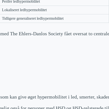
Perifer ledhypermobilitet
Lokaliseret ledhypermobilitet
Tidligere generaliseret ledhypermobilitet
ed The Ehlers-Danlos Society fået oversat to centrale 
som kan give øget hypermobilitet i led, smerter, skad
elig også for personer med HSD og HSD-relaterede tilst