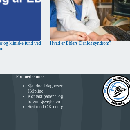
 og kliniske fund ved
Hvad er Ehlers-Danlos syndrom?
om
For medlemmer
Sjældne Diagnoser
Helpline
Kontakt patient- og
foreningsvejledere
Støt med OK energi