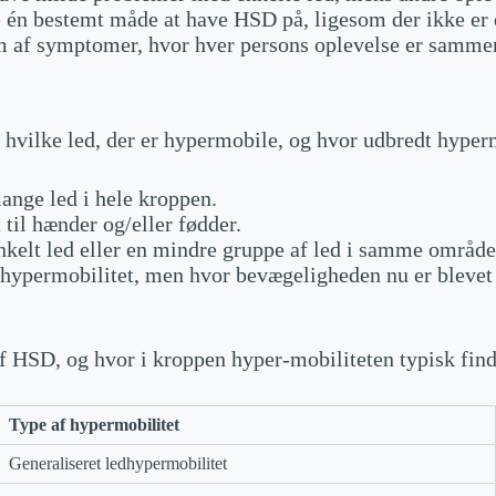
ke én bestemt måde at have HSD på, ligesom der ikke e
um af symptomer, hvor hver persons oplevelse er sammen
 hvilke led, der er hypermobile, og hvor udbredt hyperm
nge led i hele kroppen.
il hænder og/eller fødder.
kelt led eller en mindre gruppe af led i samme område
ypermobilitet, men hvor bevægeligheden nu er blevet mi
af HSD, og hvor i kroppen hyper-mobiliteten typisk find
Type af hypermobilitet
Generaliseret ledhypermobilitet