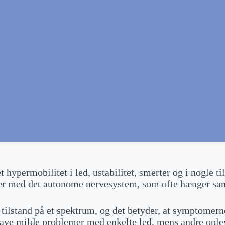
 hypermobilitet i led, ustabilitet, smerter og i nogle
mer med det autonome nervesystem, som ofte hænger 
 tilstand på et spektrum, og det betyder, at symptomern
ave milde problemer med enkelte led, mens andre opl