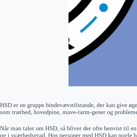
HSD er en gruppe bindevævstilstande, der kan give øget
som træthed, hovedpine, mave-tarm-gener og proble
Når man taler om HSD, så bliver der ofte henvist til en
og i sværhedsgrad. Hos personer med HSD kan nogle h