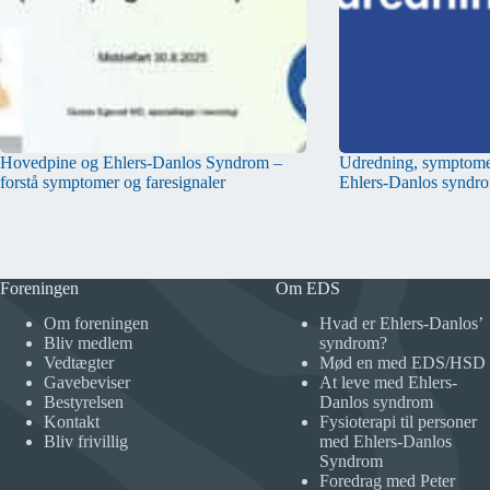
Hovedpine og Ehlers-Danlos Syndrom –
Udredning, symptomer
forstå symptomer og faresignaler
Ehlers-Danlos syndr
Foreningen
Om EDS
Om foreningen
Hvad er Ehlers-Danlos’
Bliv medlem
syndrom?
Vedtægter
Mød en med EDS/HSD
Gavebeviser
At leve med Ehlers-
Bestyrelsen
Danlos syndrom
Kontakt
Fysioterapi til personer
Bliv frivillig
med Ehlers-Danlos
Syndrom
Foredrag med Peter