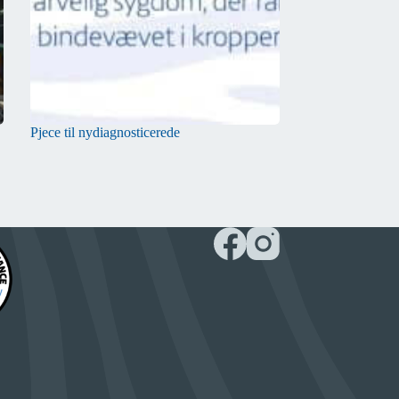
Pjece til nydiagnosticerede